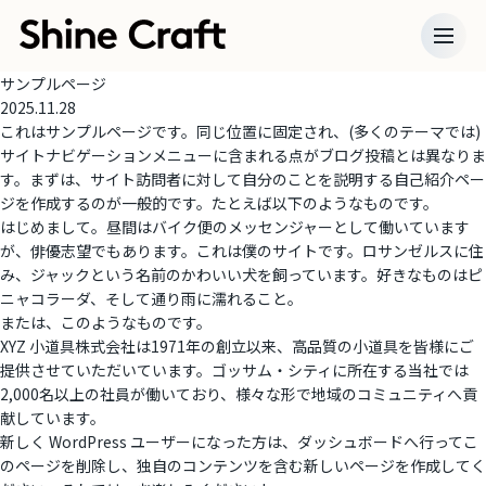
サンプルページ
2025.11.28
これはサンプルページです。同じ位置に固定され、(多くのテーマでは)
サイトナビゲーションメニューに含まれる点がブログ投稿とは異なりま
す。まずは、サイト訪問者に対して自分のことを説明する自己紹介ペー
ジを作成するのが一般的です。たとえば以下のようなものです。
はじめまして。昼間はバイク便のメッセンジャーとして働いています
が、俳優志望でもあります。これは僕のサイトです。ロサンゼルスに住
み、ジャックという名前のかわいい犬を飼っています。好きなものはピ
ニャコラーダ、そして通り雨に濡れること。
または、このようなものです。
XYZ 小道具株式会社は1971年の創立以来、高品質の小道具を皆様にご
提供させていただいています。ゴッサム・シティに所在する当社では
2,000名以上の社員が働いており、様々な形で地域のコミュニティへ貢
献しています。
新しく WordPress ユーザーになった方は、
ダッシュボード
へ行ってこ
のページを削除し、独自のコンテンツを含む新しいページを作成してく